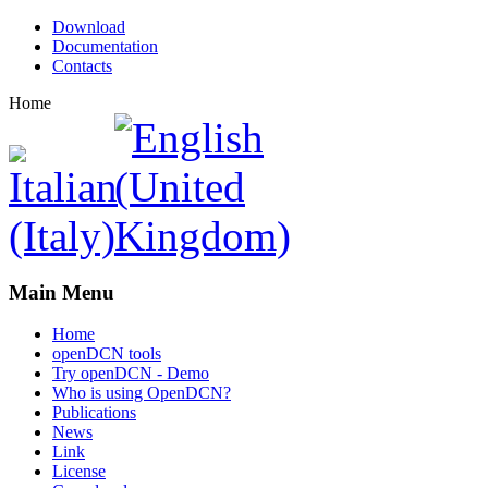
Download
Documentation
Contacts
Home
Main Menu
Home
openDCN tools
Try openDCN - Demo
Who is using OpenDCN?
Publications
News
Link
License