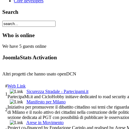
Core developers
Search
Who is online
We have 5 guests online
JoomlaStats Activation
Altri progetti che hanno usato openDCN
#
Web Link
Sicurezza Stradale - Partecipami.it
1
PartecipaMi.it and CicloHobby initiave dedicated to road security an
Manifesto per Milano
Iniziativa per promuovere il dibattito cittadino sui temi che riguardan
2
di Milano e il ruolo attivo dei cittadini nella costruzione delle poli
sezione dedicata al PGT con possibilità di pubblicare le osservazion
Arese in Movimento
Project co-financed by Fondazione Cariplo and realised by Arese