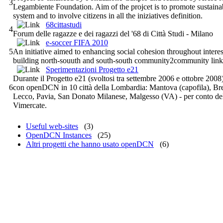
3
Legambiente Foundation. Aim of the projcet is to promote sustaina
system and to involve citizens in all the iniziatives definition.
68cittastudi
4
Forum delle ragazze e dei ragazzi del '68 di Città Studi - Milano
e-soccer FIFA 2010
5
An initiative aimed to enhancing social cohesion throughout interes
building north-souuth and south-south community2community lin
Sperimentazioni Progetto e21
Durante il Progetto e21 (svoltosi tra settembre 2006 e ottobre 2008
6
con openDCN in 10 città della Lombardia: Mantova (capofila), B
Lecco, Pavia, San Donato Milanese, Malgesso (VA) - per conto de
Vimercate.
Useful web-sites
(3)
OpenDCN Instances
(25)
Altri progetti che hanno usato openDCN
(6)