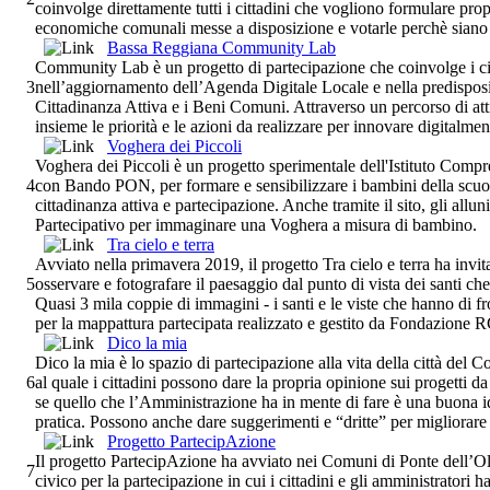
coinvolge direttamente tutti i cittadini che vogliono formulare prop
economiche comunali messe a disposizione e votarle perchè siano 
Bassa Reggiana Community Lab
Community Lab è un progetto di partecipazione che coinvolge i ci
3
nell’aggiornamento dell’Agenda Digitale Locale e nella predispos
Cittadinanza Attiva e i Beni Comuni. Attraverso un percorso di attiv
insieme le priorità e le azioni da realizzare per innovare digitalm
Voghera dei Piccoli
Voghera dei Piccoli è un progetto sperimentale dell'Istituto Comp
4
con Bando PON, per formare e sensibilizzare i bambini della scuo
cittadinanza attiva e partecipazione. Anche tramite il sito, gli all
Partecipativo per immaginare una Voghera a misura di bambino.
Tra cielo e terra
Avviato nella primavera 2019, il progetto Tra cielo e terra ha invita
5
osservare e fotografare il paesaggio dal punto di vista dei santi che
Quasi 3 mila coppie di immagini - i santi e le viste che hanno di fro
per la mappattura partecipata realizzato e gestito da Fondazione 
Dico la mia
Dico la mia è lo spazio di partecipazione alla vita della città de
6
al quale i cittadini possono dare la propria opinione sui progetti d
se quello che l’Amministrazione ha in mente di fare è una buona i
pratica. Possono anche dare suggerimenti e “dritte” per migliorare
Progetto PartecipAzione
Il progetto PartecipAzione ha avviato nei Comuni di Ponte dell’Ol
7
civico per la partecipazione in cui i cittadini e gli amministratori 