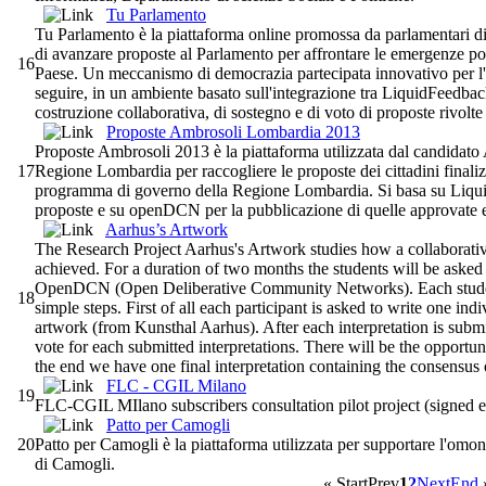
Tu Parlamento
Tu Parlamento è la piattaforma online promossa da parlamentari di 
di avanzare proposte al Parlamento per affrontare le emergenze pol
16
Paese. Un meccanismo di democrazia partecipata innovativo per l'It
seguire, in un ambiente basato sull'integrazione tra LiquidFeedb
costruzione collaborativa, di sostegno e di voto di proposte rivolte
Proposte Ambrosoli Lombardia 2013
Proposte Ambrosoli 2013 è la piattaforma utilizzata dal candidato
17
Regione Lombardia per raccogliere le proposte dei cittadini finaliz
programma di governo della Regione Lombardia. Si basa su Liqui
proposte e su openDCN per la pubblicazione di quelle approvate e
Aarhus’s Artwork
The Research Project Aarhus's Artwork studies how a collaborativ
achieved. For a duration of two months the students will be asked 
OpenDCN (Open Deliberative Community Networks). Each student i
18
simple steps. First of all each participant is asked to write one indi
artwork (from Kunsthal Aarhus). After each interpretation is submit
vote for each submitted interpretations. There will be the opportunit
the end we have one final interpretation containing the consensus o
FLC - CGIL Milano
19
FLC-CGIL MIlano subscribers consultation pilot project (signed e
Patto per Camogli
20
Patto per Camogli è la piattaforma utilizzata per supportare l'omon
di Camogli.
«
Start
Prev
1
2
Next
End