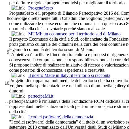
per definire regole e progetti condivisi per migliorare il territorio.
ProgettaSesto
ProgettaSesto è il progetto di Bilancio Partecipativo 2016 del C
8
coinvolge direttamente tutti i Cittadini che vogliono parteciparvi
come utilizzare le risorse economiche comunali – in questo caso 8
quartieri della città – e votarle perchè siano realizzate.
MUMI: un ecomuseo per il territorio sud di Milano
Il progetto Ecomuseo della città a Sud, cofinanziato da Fondazion
protagonismo culturale dei cittadini nella cura dei beni comuni e ne
legami di comunità del territorio sud di Milano.
9
L’obiettivo è facilitare l’incontro tra cultura e processi di rigene
conoscenza, la comprensione, la responsabilizzazione e la cura del 
Si propone inoltre di realizzare iniziative di ricerca e valorizzazio
come portatori di conoscenza, esperienza e creatività.
Il nostro Made in Italy: il territorio si racconta
Progetto di mappatura multimediale del territorio che ha coinvolto a
10
Voghera nella sperimentazione e nell'utilizzo di un media gallery d
dintorni.
partecipaMi.it
partecipaMi.it© è l'iniziativa della Fondazione RCM dedicata ai cit
11
rappresentanti nelle istituzioni locali per fornire loro spazi e strum
della città.
I codici (software) della democrazia
"I codici (software) della democrazia" è il titolo di un workshop s
settembre 2013 organizzato dall'Università degli Studi di Milano c