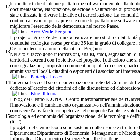
le caratteristiche di alcune piattaforme software orientate alla delib
12
documentazione, elaborazione, selezione e valutazione di propost
state utilizzate in diverse iniziative di partecipazione. La comunit
continua a lavorare per capire se e come le piattaforme software d
migliorare l'esercizio della democrazia nel nostro Paese.
Arco Verde Bergamo
Il progetto "Arco Verde" mira a realizzare uno studio di fattibilità 
continuità ecologica estesa per oltre 35 km in grado di collegare i
Oglio nei territori a nord della città di Bergamo.
13
Nel sito si raccolgono informazioni, analisi, studi, segnalazioni di
territoriali coerenti con l'obiettivo del progetto. Tutti coloro che si
con segnalazioni, proposte o commenti in qualità di esperti, parteci
amministratori locali, cittadini o esponenti di associazioni interessa
Partecipa Lecco
14
Partecipa Lecco. Il sito di partecipazione in rete del Comune di L
dedicato all'ascolto dei cittadini ed alla discussione ed elaborazione
Blog di Icona
Il blog del Centro ICONA - Centro Interdipartimentale dell'Univer
l'innovazione e il cambiamento organizzativo nell'amministrazione 
conoscere l'attività e le competenze nel campo dell'analisi e valuta
15
sociologia ed economia dell'organizzazione, delle tecnologie dell
(ICT).
I progetti del Centro Icona sono sostenuti dalle risorse e strutture d
Dipartimenti: Dipartimento di Economia, Management e Metodi qua
Informatica, Dipartimento di scienze Sociali e Politiche.